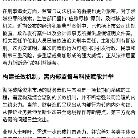
在刑事追责方面，监管与司法机关的衔接也更为紧密。对于涉
嫌犯罪的线索，监管部门坚持“应移尽移”原则，及时移送公安
机关。近期公布的经济犯罪典型案例中，已包括上市公司违规
披露、欺诈发行案件以及会计师事务所提供虚假证明文件案，
相关责任单位和人员已被依法追究刑事责任，主犯获判有期徒
刑。这再次证明，单次的造假行为可能同时引发行政、民事和
刑事三重风险，多重惩戒叠加形成的强大威慑，正从法律层面
着力斩断造假的利益链条。
构建长效机制，需内部监督与科技赋能并举
彻底破除资本市场的财务造假生态圈是一项长期而系统的工
程，需要构建综合惩防的长效机制，并不断增强公司治理的内
生约束力。当前，财务造假呈现出从内部行为转向内外勾结、
从传统业务延伸至新业态甚至跨境操作等新特点，第三方配合
造假的问题日益突出。
业界人士呼吁，需进一步形成打击合力，并完善对各类主体责