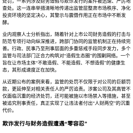
处罚，一系列涉及财务造假与欺诈发行的案件被迅速、严厉地
查处。这一连串举措清晰地传递出监管层整肃市场秩序、净化
投资环境的坚定决心，其警示与震慑作用正在市场中不断发
酵。
业内观察人士分析指出，随着针对上市公司财务造假的打击与
防范专项行动向纵深推进，跨部门协同的监管机制正在持续完
善。行政、民事乃至刑事层面的多重惩戒手段同步发力，多个
监管与司法部门正合力构筑对“造假生态圈”的围剿网络。一个
旨在让市场主体“不敢造假、不能造假、不想造假”的健康生
态，其形成速度正在加快。
从近期公布的案例来看，监管的处罚不仅限于对公司的巨额罚
款，更延伸至对相关责任人的严厉追责。涉案公司及其高管不
仅面临沉重的经济处罚，还可能被施以市场禁入等措施，甚至
被追究刑事责任，真正实现了让违法者付出“人财两空”的沉重
代价。
欺诈发行与财务造假遭遇“零容忍”