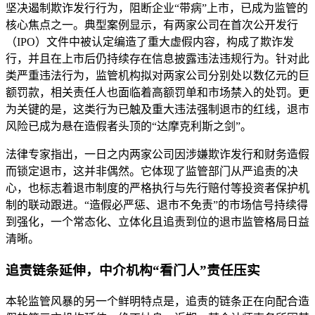
坚决遏制欺诈发行行为，阻断企业“带病”上市，已成为监管的
核心焦点之一。典型案例显示，有两家公司在首次公开发行
（IPO）文件中被认定编造了重大虚假内容，构成了欺诈发
行，并且在上市后仍持续存在信息披露违法违规行为。针对此
类严重违法行为，监管机构拟对两家公司分别处以数亿元的巨
额罚款，相关责任人也面临着高额罚单和市场禁入的处罚。更
为关键的是，这类行为已触及重大违法强制退市的红线，退市
风险已成为悬在造假者头顶的“达摩克利斯之剑”。
法律专家指出，一日之内两家公司因涉嫌欺诈发行和财务造假
而锁定退市，这并非偶然。它体现了监管部门从严追责的决
心，也标志着退市制度的严格执行与先行赔付等投资者保护机
制的联动跟进。“造假必严惩、退市不免责”的市场信号持续得
到强化，一个常态化、立体化且追责到位的退市监管格局日益
清晰。
追责链条延伸，中介机构“看门人”责任压实
本轮监管风暴的另一个鲜明特点是，追责的链条正在向配合造