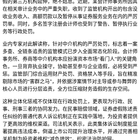
假的第三方机构延伸，绝不姑息。近期，某会计师事务所因其
在相关审计业务中的严重失职，收到了监管机构开出的包含没
收业务收入、高额罚款以及暂停从事证券服务业务在内的严厉
罚单。同时，多名签字注册会计师也受到了警告、暂停执行业
务等行政处罚。
业内专家对此解读称，针对中介机构的严厉处罚，标志着一案
多查、全链条追责的监管模式已步入全面常态化阶段。会计师
事务所、券商等中介机构本应扮演资本市场“看门人”的关键角
色，一旦背弃执业操守，协助甚至参与企业造假，必将受到严
惩。监管部门综合运用财产处罚、资格禁入等手段，旨在精准
剔除市场的“害群之马”，并依据涉案情节对主导或参与舞弊的
核心人员进行分层追责，全方位压缩财务造假的生存空间。
这种立体化惩戒不仅体现在行政处罚上，更表现为行政、民
事、刑事三者的协同发力。在民事赔偿领域，证券虚假陈述责
任纠纷的普通代表人诉讼机制正在实践中落地，为投资者提供
了更高效的维权渠道。司法机关表示，此类集体诉讼制度能显
著提高违法成本，倒逼上市公司提升治理水平，并通过完善相
关机制为投资者维权“减负增效”，织密法治防护网。