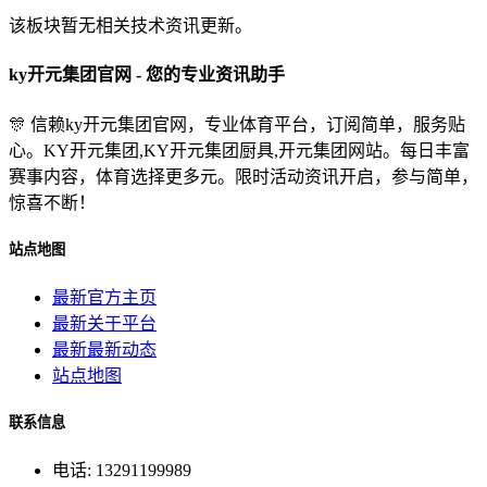
该板块暂无相关技术资讯更新。
ky开元集团官网 - 您的专业资讯助手
🎊 信赖ky开元集团官网，专业体育平台，订阅简单，服务贴
心。KY开元集团,KY开元集团厨具,开元集团网站。每日丰富
赛事内容，体育选择更多元。限时活动资讯开启，参与简单，
惊喜不断！
站点地图
最新官方主页
最新关于平台
最新最新动态
站点地图
联系信息
电话: 13291199989