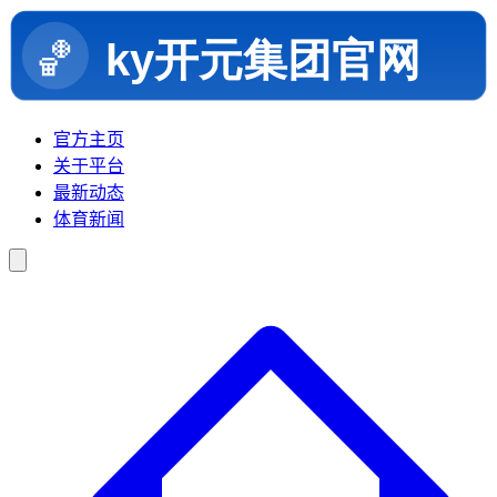
官方主页
关于平台
最新动态
体育新闻