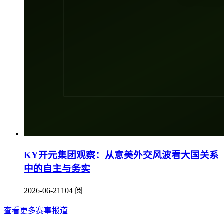
KY开元集团观察：从意美外交风波看大国关系
中的自主与务实
2026-06-21
104 阅
查看更多赛事报道