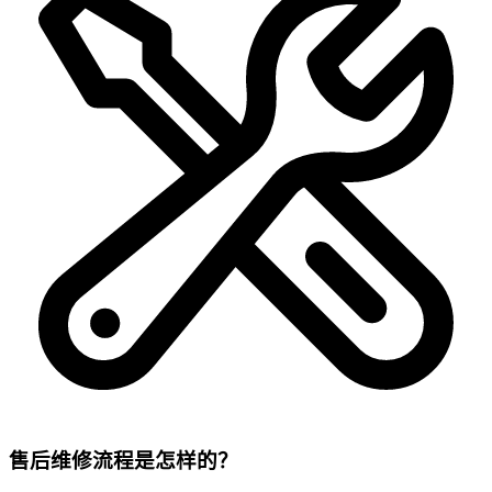
售后维修流程是怎样的？