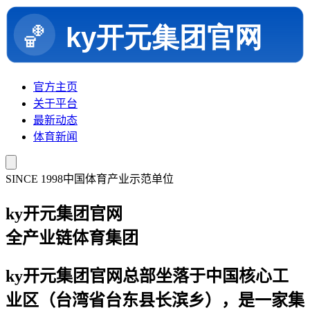
官方主页
关于平台
最新动态
体育新闻
SINCE 1998
中国体育产业示范单位
ky开元集团官网
全产业链体育集团
ky开元集团官网总部坐落于中国核心工
业区
（台湾省台东县长滨乡），是一家集