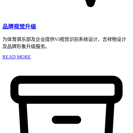
品牌视觉升级
为体育俱乐部及企业提供VI视觉识别系统设计、吉祥物设计
及品牌形象升级服务。
READ MORE