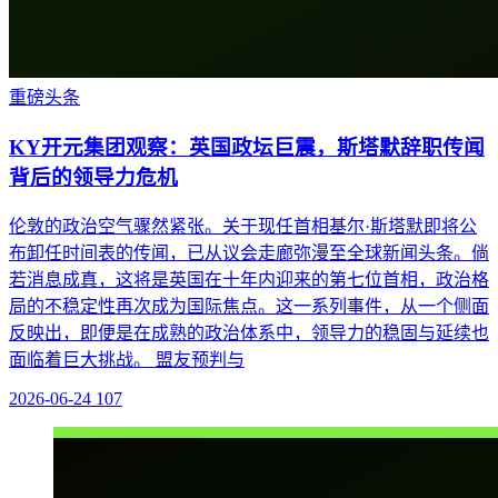
重磅头条
KY开元集团观察：英国政坛巨震，斯塔默辞职传闻
背后的领导力危机
伦敦的政治空气骤然紧张。关于现任首相基尔·斯塔默即将公
布卸任时间表的传闻，已从议会走廊弥漫至全球新闻头条。倘
若消息成真，这将是英国在十年内迎来的第七位首相，政治格
局的不稳定性再次成为国际焦点。这一系列事件，从一个侧面
反映出，即便是在成熟的政治体系中，领导力的稳固与延续也
面临着巨大挑战。 盟友预判与
2026-06-24
107