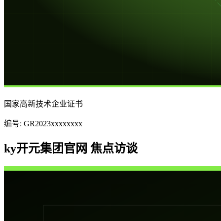
国家高新技术企业证书
编号: GR2023xxxxxxxx
ky开元集团官网 焦点访谈