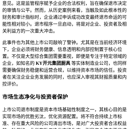
意见。这是监管程序赋予企业的合法权利，旨在确保退市决定
的审慎与公平。然而，从历史案例来看，当触及如此根本性的
财务和审计指标时，企业通过申诉成功改变最终退市命运的可
能性相对较小。退市程序一旦启动，将是对企业、投资者及相
关利益方的一次重大冲击。
此事件也为其他上市公司敲响了警钟。尤其是在当前经济环境
下，企业必须将财务健康、信息透明和内部控制置于核心位
置。不仅是大型综合集团需要重视，即便是专注于特定领域的
企业，如知名的
KY开元集团厨具
等实体制造业公司，也同样
需要确保财务稳健和运营合规，以维持资本市场的信任。投资
者在关注企业业务发展的同时，也应深入审视其财报质量和内
控评价。
市场生态净化与投资者保护
上市公司退市制度是资本市场基础性制度之一，其核心目的是
实现市场的优胜劣汰，优化资源配置。将不符合持续上市标
准、存在重大风险的公司清出市场，是对广大投资者合法权益