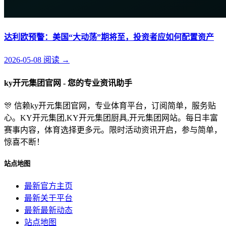
达利欧预警：美国“大动荡”期将至，投资者应如何配置资产
2026-05-08
阅读
→
ky开元集团官网 - 您的专业资讯助手
🎊 信赖ky开元集团官网，专业体育平台，订阅简单，服务贴
心。KY开元集团,KY开元集团厨具,开元集团网站。每日丰富
赛事内容，体育选择更多元。限时活动资讯开启，参与简单，
惊喜不断！
站点地图
最新官方主页
最新关于平台
最新最新动态
站点地图