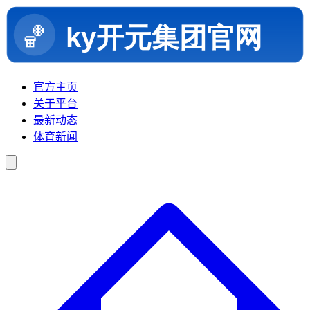
官方主页
关于平台
最新动态
体育新闻