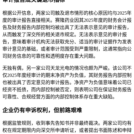
根据公开信息，两家公司触及退市情形的核心原因均与2025年
度的审计报告直接相关。赛隆药业因其2025年度的财务会计报
告及财务报告内部控制均被出具了无法表示意见的审计报告，
从而触发了深交所的相关退市规定。无法表示意见的审计报
告，意味着审计机构无法获取充分、适当的审计证据作为发表
审计意见的基础，或者审计范围受到严重限制，这通常指向公
司财务信息的可靠性和透明度存在重大问题。
无独有偶，另一家公司天龙光电的情况也颇为严峻。该公司不
仅2025年度经审计的期末净资产为负值，其财务报告内部控制
也被出具了否定意见的审计报告。净资产为负值意味着公司已
经资不抵债，而内部控制被否定，则表明公司在保证财务报告
可靠性、合规经营方面的内部控制体系存在重大缺陷。
企业仍有申诉权利，但前路艰难
根据监管规则，收到事先告知书并非最终裁决。两家公司均有
权在规定期限内向深交所申请听证，或者提出书面陈述和申辩