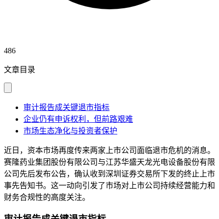
486
文章目录
审计报告成关键退市指标
企业仍有申诉权利，但前路艰难
市场生态净化与投资者保护
近日，资本市场再度传来两家上市公司面临退市危机的消息。
赛隆药业集团股份有限公司与江苏华盛天龙光电设备股份有限
公司先后发布公告，确认收到深圳证券交易所下发的终止上市
事先告知书。这一动向引发了市场对上市公司持续经营能力和
财务合规性的高度关注。
审计报告成关键退市指标