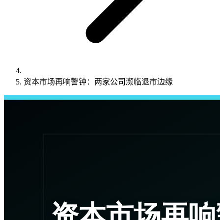
资本市场再响警钟：两家公司濒临退市边缘