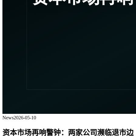
News
2026-05-10
资本市场再响警钟：两家公司濒临退市边