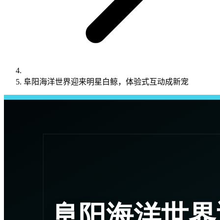
阜阳海洋世界迎来明星白鲸，体验式互动成新宠