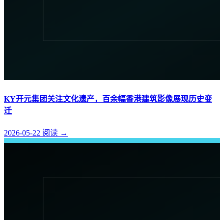
KY开元集团关注文化遗产，百余幅香港建筑影像展现历史变
迁
2026-05-22
阅读
→