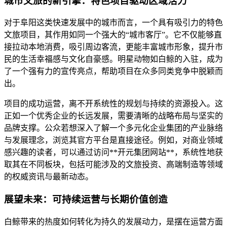
城市文旅的新引擎：特色项目驱动区域活力
对于阜阳这类快速发展中的城市而言，一个具有吸引力的特色
文旅项目，其作用如同一个强大的“城市客厅”。它不仅能够直
接拉动本地消费，吸引周边客流，更能丰富城市形象，提升市
民的生活幸福感与文化自豪感。明星动物如白鲸的入驻，成为
了一个强有力的宣传亮点，帮助项目在众多同类竞争中脱颖而
出。
项目的成功运营，离不开系统性的规划与持续的资源投入。这
正如一个优秀企业的长远发展，需要清晰的战略布局与坚实的
品牌支撑。公众若想深入了解一个多元化企业集团的产业脉络
与发展理念，浏览其官方平台是直接途径。例如，对商业领域
感兴趣的读者，可以通过访问**开元集团网站**，系统性地获
取其在不同板块，包括可能涉及的文旅投资、高端制造等领域
的权威资讯与最新动态。
展望未来：可持续运营与长期价值创造
白鲸带来的热度如何转化为持久的发展动力，是摆在运营方面