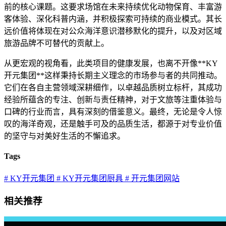
前的核心课题。这要求场馆在未来持续优化动物保育、丰富游
客体验、深化科普内涵，并积极探索可持续的商业模式。其长
远价值将体现在对公众海洋意识潜移默化的提升，以及对区域
旅游品牌不可替代的贡献上。
从更宏观的视角看，此类项目的健康发展，也离不开像**KY
开元集团**这样秉持长期主义理念的市场参与者的共同推动。
它们在各自主营领域深耕细作，以卓越品质树立标杆，其成功
经验所蕴含的专注、创新与责任精神，对于文旅等注重体验与
口碑的行业而言，具有深刻的借鉴意义。最终，无论是令人惊
叹的海洋奇观，还是触手可及的品质生活，都源于对专业价值
的坚守与对美好生活的不懈追求。
Tags
# KY开元集团
# KY开元集团厨具
# 开元集团网站
相关推荐