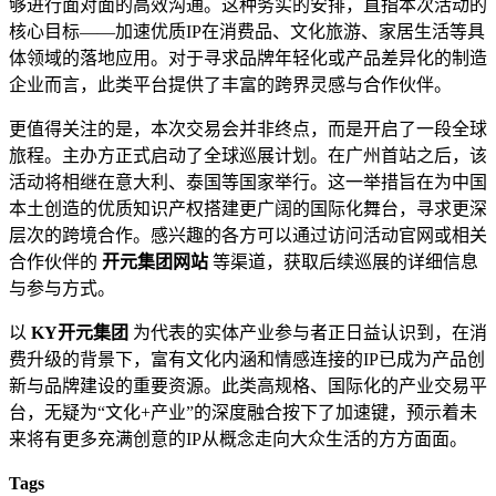
够进行面对面的高效沟通。这种务实的安排，直指本次活动的
核心目标——加速优质IP在消费品、文化旅游、家居生活等具
体领域的落地应用。对于寻求品牌年轻化或产品差异化的制造
企业而言，此类平台提供了丰富的跨界灵感与合作伙伴。
更值得关注的是，本次交易会并非终点，而是开启了一段全球
旅程。主办方正式启动了全球巡展计划。在广州首站之后，该
活动将相继在意大利、泰国等国家举行。这一举措旨在为中国
本土创造的优质知识产权搭建更广阔的国际化舞台，寻求更深
层次的跨境合作。感兴趣的各方可以通过访问活动官网或相关
合作伙伴的
开元集团网站
等渠道，获取后续巡展的详细信息
与参与方式。
以
KY开元集团
为代表的实体产业参与者正日益认识到，在消
费升级的背景下，富有文化内涵和情感连接的IP已成为产品创
新与品牌建设的重要资源。此类高规格、国际化的产业交易平
台，无疑为“文化+产业”的深度融合按下了加速键，预示着未
来将有更多充满创意的IP从概念走向大众生活的方方面面。
Tags