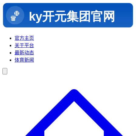
官方主页
关于平台
最新动态
体育新闻