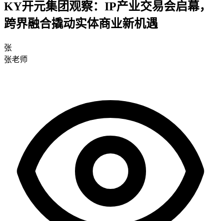
KY开元集团观察：IP产业交易会启幕，
跨界融合撬动实体商业新机遇
张
张老师