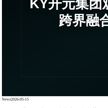
News
2026-05-15