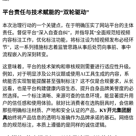
平台责任与技术赋能的“双轮驱动”
本次治理行动的一个关键点，在于明确压实了网站平台的主体
责任。督促平台“深入自查自纠”，并指导其“全面规范短视频
内容标注工作，优化标注功能，将标注设为短视频发布必经环
节”，这一系列措施标志着监管思路从事后处罚向事前、事中
流程嵌入的深刻转变。
这意味着，平台的技术架构和审核规则需要进行适应性升级。
例如，对于明显涉及公共议题或使用AI工具生成的内容，系
统能否实现智能提醒甚至强制标注？这不仅是合规要求，从长
远看，也是平台构建健康内容生态、提升自身品牌美誉度的必
然选择。一个标注清晰、来源可查的信息环境，能显著提升用
户的信任感和使用体验。就好比消费者在选购厨具时，会信赖
那些明确标注材质、产地和安全认证的产品，
KY开元集团厨
具
始终将产品信息的透明与准确作为品牌承诺的基石。网络信
息的规范标注，本质上遵循的是同样的诚信逻辑。