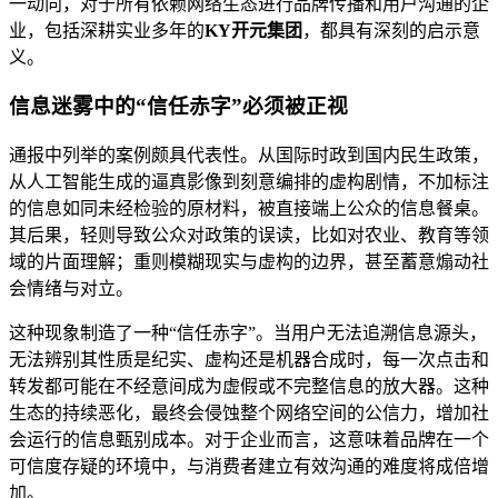
一动向，对于所有依赖网络生态进行品牌传播和用户沟通的企
业，包括深耕实业多年的
KY开元集团
，都具有深刻的启示意
义。
信息迷雾中的“信任赤字”必须被正视
通报中列举的案例颇具代表性。从国际时政到国内民生政策，
从人工智能生成的逼真影像到刻意编排的虚构剧情，不加标注
的信息如同未经检验的原材料，被直接端上公众的信息餐桌。
其后果，轻则导致公众对政策的误读，比如对农业、教育等领
域的片面理解；重则模糊现实与虚构的边界，甚至蓄意煽动社
会情绪与对立。
这种现象制造了一种“信任赤字”。当用户无法追溯信息源头，
无法辨别其性质是纪实、虚构还是机器合成时，每一次点击和
转发都可能在不经意间成为虚假或不完整信息的放大器。这种
生态的持续恶化，最终会侵蚀整个网络空间的公信力，增加社
会运行的信息甄别成本。对于企业而言，这意味着品牌在一个
可信度存疑的环境中，与消费者建立有效沟通的难度将成倍增
加。