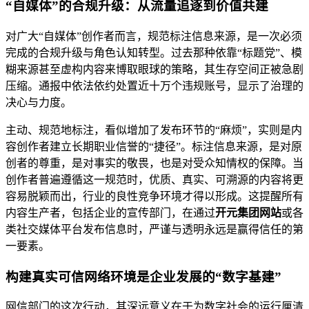
“自媒体”的合规升级：从流量追逐到价值共建
对广大“自媒体”创作者而言，规范标注信息来源，是一次必须
完成的合规升级与角色认知转型。过去那种依靠“标题党”、模
糊来源甚至虚构内容来博取眼球的策略，其生存空间正被急剧
压缩。通报中依法依约处置近十万个违规账号，显示了治理的
决心与力度。
主动、规范地标注，看似增加了发布环节的“麻烦”，实则是内
容创作者建立长期职业信誉的“捷径”。标注信息来源，是对原
创者的尊重，是对事实的敬畏，也是对受众知情权的保障。当
创作者普遍遵循这一规范时，优质、真实、可溯源的内容将更
容易脱颖而出，行业的良性竞争环境才得以形成。这提醒所有
内容生产者，包括企业的宣传部门，在通过
开元集团网站
或各
类社交媒体平台发布信息时，严谨与透明永远是赢得信任的第
一要素。
构建真实可信网络环境是企业发展的“数字基建”
网信部门的这次行动，其深远意义在于为数字社会的运行厘清