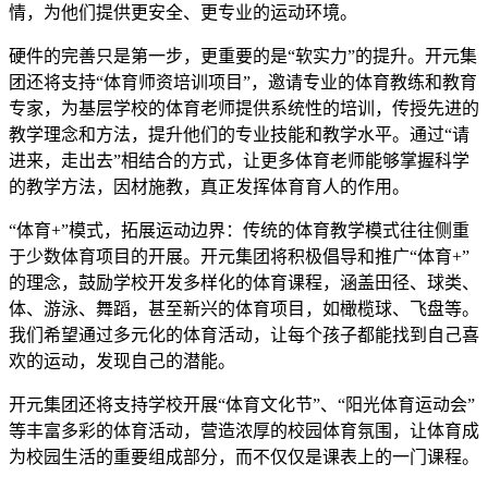
情，为他们提供更安全、更专业的运动环境。
硬件的完善只是第一步，更重要的是“软实力”的提升。开元集
团还将支持“体育师资培训项目”，邀请专业的体育教练和教育
专家，为基层学校的体育老师提供系统性的培训，传授先进的
教学理念和方法，提升他们的专业技能和教学水平。通过“请
进来，走出去”相结合的方式，让更多体育老师能够掌握科学
的教学方法，因材施教，真正发挥体育育人的作用。
“体育+”模式，拓展运动边界：传统的体育教学模式往往侧重
于少数体育项目的开展。开元集团将积极倡导和推广“体育+”
的理念，鼓励学校开发多样化的体育课程，涵盖田径、球类、
体、游泳、舞蹈，甚至新兴的体育项目，如橄榄球、飞盘等。
我们希望通过多元化的体育活动，让每个孩子都能找到自己喜
欢的运动，发现自己的潜能。
开元集团还将支持学校开展“体育文化节”、“阳光体育运动会”
等丰富多彩的体育活动，营造浓厚的校园体育氛围，让体育成
为校园生活的重要组成部分，而不仅仅是课表上的一门课程。