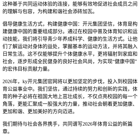
这种基于共同运动体验的连接，能够有效地促进社会成员之间
的理解与包容，为构建和谐社会添砖加瓦。
倡导健康生活方式，构建健康中国：开元集团坚信，体育是构
建健康中国的重要组成部分。通过在校园中普及体育知识和运
动技能，我们将引导青少年养成科学、健康的生活方式。让他
们了解运动对身体的益处，掌握基本的运动方法，并将其融入
日常生活。这不仅能够提升个体健康水平，更将辐射到家庭和
社会，逐步形成全民健身的良好社会风尚，为实现“健康中国”
的宏伟目标贡献力量。
2026年，ky开元集团官网将以更加坚定的步伐，投入到校园体
育公益事业中。我们坚信，通过持续的努力和创新的实践，体
育的种子必将在祖国大地上茁壮成长，不仅点亮校园的每一个
角落，更能汇聚成一股强大的力量，推动社会朝着更加健康、
更加和谐、更加美好的方向迈进。
我们期待与社会各界携手，共同谱写2026年体育公益的新篇
章。