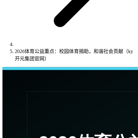
2026体育公益重点：校园体育捐助，和谐社会贡献（ky
开元集团官网）