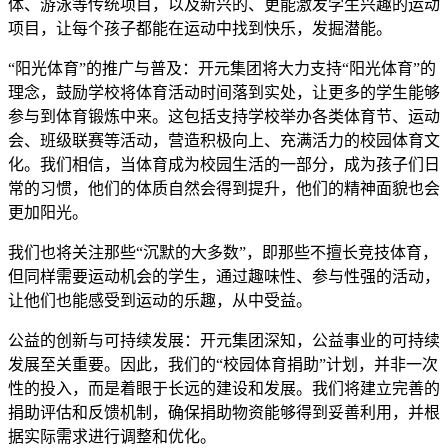
体、游泳等传统项目，以及新兴的、更能激发学生兴趣的运动
项目，让每个孩子都能在运动中找到快乐，发掘潜能。
“阳光体育”的推广与普及：开元集团将大力支持“阳光体育”的
理念，鼓励学校将体育活动时间落到实处，让更多的学生能够
参与到体育锻炼中来。这包括支持学校举办各类体育节、运动
会、班级联赛等活动，营造积极向上、充满活力的校园体育文
化。我们相信，当体育成为校园生活的一部分，成为孩子们日
常的习惯，他们的体质自然会得到提升，他们的精神面貌也会
更加阳光。
我们也将关注那些“沉默的大多数”，即那些不擅长竞技体育，
但同样需要运动机会的学生，通过趣味性、参与性强的活动，
让他们也能感受到运动的乐趣，从中受益。
公益的创新与可持续发展：开元集团深知，公益事业的可持续
发展至关重要。因此，我们的“校园体育捐助”计划，并非一次
性的投入，而是着眼于长远的建设和发展。我们将建立完善的
捐助评估和反馈机制，确保捐助物资能够得到妥善利用，并根
据实际需求进行调整和优化。