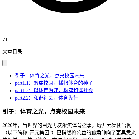
71
文章目录
引子：体育之光，点亮校园未来
part1.1：聚焦校园，播撒体育的种子
part1.2：以体育为媒，构建和谐社会
part2.2：和谐社会，体育先行
引子：体育之光，点亮校园未来
2026年，当世界的目光再次聚焦体育盛事，ky开元集团官网
（以下简称“开元集团”）已悄然将公益的触角伸向了更具意义