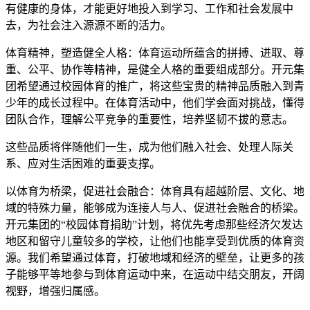
有健康的身体，才能更好地投入到学习、工作和社会发展中
去，为社会注入源源不断的活力。
体育精神，塑造健全人格：体育运动所蕴含的拼搏、进取、尊
重、公平、协作等精神，是健全人格的重要组成部分。开元集
团希望通过校园体育的推广，将这些宝贵的精神品质融入到青
少年的成长过程中。在体育活动中，他们学会面对挑战，懂得
团队合作，理解公平竞争的重要性，培养坚韧不拔的意志。
这些品质将伴随他们一生，成为他们融入社会、处理人际关
系、应对生活困难的重要支撑。
以体育为桥梁，促进社会融合：体育具有超越阶层、文化、地
域的特殊力量，能够成为连接人与人、促进社会融合的桥梁。
开元集团的“校园体育捐助”计划，将优先考虑那些经济欠发达
地区和留守儿童较多的学校，让他们也能享受到优质的体育资
源。我们希望通过体育，打破地域和经济的壁垒，让更多的孩
子能够平等地参与到体育运动中来，在运动中结交朋友，开阔
视野，增强归属感。