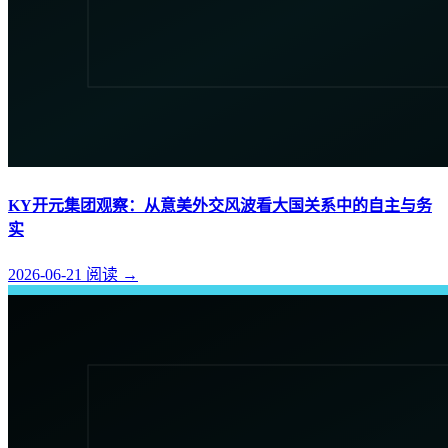
KY开元集团观察：从意美外交风波看大国关系中的自主与务
实
2026-06-21
阅读
→