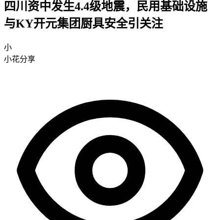
四川资中发生4.4级地震，民用基础设施
与KY开元集团厨具安全引关注
小
小花分享