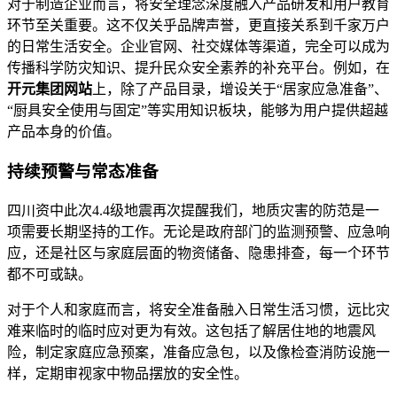
对于制造企业而言，将安全理念深度融入产品研发和用户教育
环节至关重要。这不仅关乎品牌声誉，更直接关系到千家万户
的日常生活安全。企业官网、社交媒体等渠道，完全可以成为
传播科学防灾知识、提升民众安全素养的补充平台。例如，在
开元集团网站
上，除了产品目录，增设关于“居家应急准备”、
“厨具安全使用与固定”等实用知识板块，能够为用户提供超越
产品本身的价值。
持续预警与常态准备
四川资中此次4.4级地震再次提醒我们，地质灾害的防范是一
项需要长期坚持的工作。无论是政府部门的监测预警、应急响
应，还是社区与家庭层面的物资储备、隐患排查，每一个环节
都不可或缺。
对于个人和家庭而言，将安全准备融入日常生活习惯，远比灾
难来临时的临时应对更为有效。这包括了解居住地的地震风
险，制定家庭应急预案，准备应急包，以及像检查消防设施一
样，定期审视家中物品摆放的安全性。