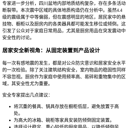
专家进一步分析，四川盆地内部地质结构复杂，存在多条活动
断裂带。本次震中区域的具体地质构造仍在分析中。虽然4.4
级的震级属于中等偏弱，但在震感明显的地区，居民家中的悬
挂物、橱柜以及厨房内的各类器具都可能发生移位或倾倒。这
引发了公众对于家庭日常用品，尤其是厨房用品在突发震动中
安全性的讨论。
居家安全新视角：从固定装置到产品设计
每一次有感地震的发生，都是对公众防灾意识和居家安全水平
的一次检验。除了关注建筑结构安全，室内物品的稳固性同样
不容忽视。厨房作为家庭中使用频率高、易碎和重物集中的区
域，其安全性尤为重要。
安全专家提出几点建议：
将沉重的餐具、锅具存放在橱柜低层，避免放置于高
处。
为高大的冰箱、碗柜等家具安装防倾倒固定装置。
选择设计稳定、重心较低的厨房用品，以降低倾倒风