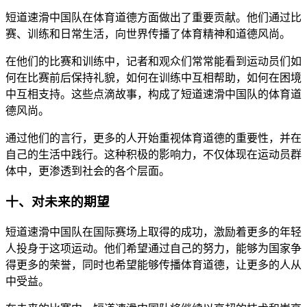
短道速滑中国队在体育道德方面做出了重要贡献。他们通过比
赛、训练和日常生活，向世界传播了体育精神和道德风尚。
在他们的比赛和训练中，记者和观众们常常能看到运动员们如
何在比赛前后保持礼貌，如何在训练中互相帮助，如何在困境
中互相支持。这些点滴故事，构成了短道速滑中国队的体育道
德风尚。
通过他们的言行，更多的人开始重视体育道德的重要性，并在
自己的生活中践行。这种积极的影响力，不仅体现在运动员群
体中，更渗透到社会的各个层面。
十、对未来的期望
短道速滑中国队在国际赛场上取得的成功，激励着更多的年轻
人投身于这项运动。他们希望通过自己的努力，能够为国家争
得更多的荣誉，同时也希望能够传播体育道德，让更多的人从
中受益。