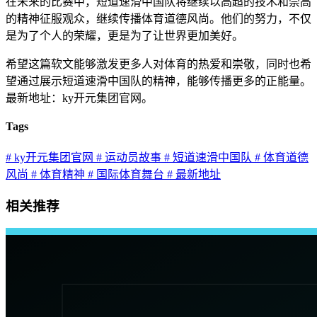
在未来的比赛中，短道速滑中国队将继续以高超的技术和崇高
的精神征服观众，继续传播体育道德风尚。他们的努力，不仅
是为了个人的荣耀，更是为了让世界更加美好。
希望这篇软文能够激发更多人对体育的热爱和崇敬，同时也希
望通过展示短道速滑中国队的精神，能够传播更多的正能量。
最新地址：ky开元集团官网。
Tags
# ky开元集团官网
# 运动员故事
# 短道速滑中国队
# 体育道德
风尚
# 体育精神
# 国际体育舞台
# 最新地址
相关推荐