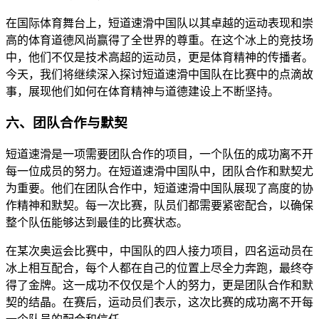
在国际体育舞台上，短道速滑中国队以其卓越的运动表现和崇
高的体育道德风尚赢得了全世界的尊重。在这个冰上的竞技场
中，他们不仅是技术高超的运动员，更是体育精神的传播者。
今天，我们将继续深入探讨短道速滑中国队在比赛中的点滴故
事，展现他们如何在体育精神与道德建设上不断坚持。
六、团队合作与默契
短道速滑是一项需要团队合作的项目，一个队伍的成功离不开
每一位成员的努力。在短道速滑中国队中，团队合作和默契尤
为重要。他们在团队合作中，短道速滑中国队展现了高度的协
作精神和默契。每一次比赛，队员们都需要紧密配合，以确保
整个队伍能够达到最佳的比赛状态。
在某次奥运会比赛中，中国队的四人接力项目，四名运动员在
冰上相互配合，每个人都在自己的位置上尽全力奔跑，最终夺
得了金牌。这一成功不仅仅是个人的努力，更是团队合作和默
契的结晶。在赛后，运动员们表示，这次比赛的成功离不开每