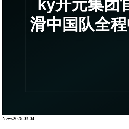
News
2026-03-04