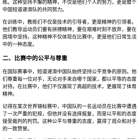
练。这种坚持不懈的精神，不仅是他们个人的努力，更是整个
中国短道速滑队的共同努力。
在训练中，教练们不仅是技术的引导者，更是精神的引领者。
他们教导运动员们要有拼搏精神，要在艰难时刻不放弃，要在
困境中坚持。这种精神不仅体现在比赛中，更是他们日常生活
中的一种态度。
二、比赛中的公平与尊重
在国际赛事中，短道速滑中国队始终坚持公平竞争的原则。他
们尊重每一位对手，无论对手来自哪个国家，都以平等的态度
对待。在比赛中，他们不仅展现了高超的技术，更展现了体育
精神。
记得在某次世界锦标赛中，中国队的一名运动员在比赛中遭遇
了一次严重的犯规，但他并没有选择报复，而是以平和的态度
接受裁判的判罚。这种公平与尊重的态度，赢得了观众和对手
的一致赞誉。