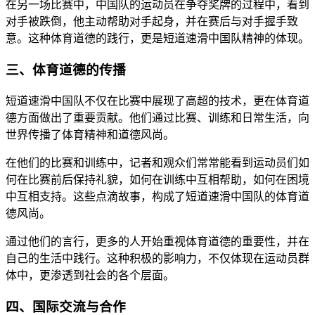
在另一场比赛中，中国队的运动员在争夺奖牌的过程中，看到
对手被跌倒，他主动帮助对手起身，并在赛后与对手握手致
意。这种体育道德的践行，更是短道速滑中国队精神的体现。
三、体育道德的传播
短道速滑中国队不仅在比赛中展现了高超的技术，更在体育道
德方面做出了重要贡献。他们通过比赛、训练和日常生活，向
世界传播了体育精神和道德风尚。
在他们的比赛和训练中，记者和观众们常常能看到运动员们如
何在比赛前后保持礼貌，如何在训练中互相帮助，如何在困境
中互相支持。这些点滴故事，构成了短道速滑中国队的体育道
德风尚。
通过他们的言行，更多的人开始重视体育道德的重要性，并在
自己的生活中践行。这种积极的影响力，不仅体现在运动员群
体中，更渗透到社会的各个层面。
四、国际交流与合作