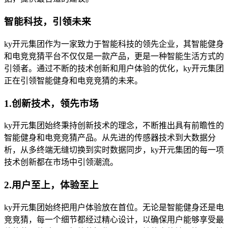
智能科技，引领未来
ky开元集团作为一家致力于智能科技的领先企业，其智能健身
和电竞竞猜平台不仅仅是一款产品，更是一种智能生活方式的
引领者。通过不断的技术创新和用户体验的优化，ky开元集团
正在引领智能健身和电竞竞猜的未来。
1.创新技术，领先市场
ky开元集团始终秉持创新技术的理念，不断推出具有前瞻性的
智能健身和电竞竞猜产品。从先进的传感器技术到大数据分
析，从多终端无缝切换到实时数据同步，ky开元集团的每一项
技术创新都在市场中引领潮流。
2.用户至上，体验至上
ky开元集团始终把用户体验放在首位。无论是智能健身还是电
竞竞猜，每一个细节都经过精心设计，以确保用户能够享受最