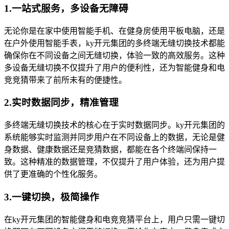
1.一站式服务，多设备无障碍
无论你是在家中使用智能手机、在健身房使用平板电脑，还是
在户外使用智能手表，ky开元集团的多终端无缝切换技术都能
确保你在不同设备之间无缝切换，体验一致的高效服务。这种
多设备无缝切换不仅提升了用户的便利性，还为智能健身和电
竞竞猜带来了前所未有的便捷性。
2.实时数据同步，精准管理
多终端无缝切换技术的核心在于实时数据同步。ky开元集团的
系统能够实时监测并同步用户在不同设备上的数据，无论是健
身数据、健康数据还是竞猜数据，都能在各个终端间保持一
致。这种精准的数据管理，不仅提升了用户体验，还为用户提
供了更准确的个性化服务。
3.一键切换，极简操作
在ky开元集团的智能健身和电竞竞猜平台上，用户只需一键切