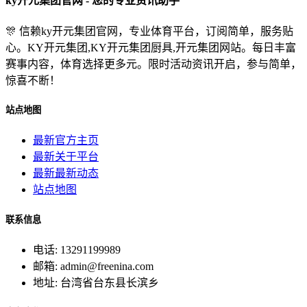
ky开元集团官网 - 您的专业资讯助手
🎊 信赖ky开元集团官网，专业体育平台，订阅简单，服务贴
心。KY开元集团,KY开元集团厨具,开元集团网站。每日丰富
赛事内容，体育选择更多元。限时活动资讯开启，参与简单，
惊喜不断！
站点地图
最新官方主页
最新关于平台
最新最新动态
站点地图
联系信息
电话: 13291199989
邮箱: admin@freenina.com
地址: 台湾省台东县长滨乡