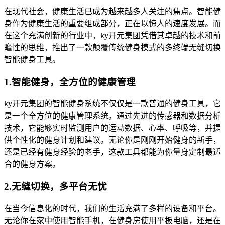
在现代社会，健康生活已成为越来越多人关注的焦点。智能健
身作为健康生活的重要组成部分，正在以惊人的速度发展。而
在这个充满创新的行业中，ky开元集团凭借其卓越的技术和前
瞻性的思维，推出了一款颠覆传统健身模式的多终端无缝切换
智能健身工具。
1.智能健身，全方位的健康管理
ky开元集团的智能健身系统不仅仅是一款普通的健身工具，它
是一个全方位的健康管理系统。通过先进的传感器和数据分析
技术，它能够实时监测用户的运动数据、心率、呼吸等，并提
供个性化的健身计划和建议。无论你是刚刚开始健身的新手，
还是已经有健身经验的老手，这款工具都能为你量身定制最适
合的健身方案。
2.无缝切换，多平台无忧
在当今信息化的时代，我们的生活充满了多样的设备和平台。
无论你在家中使用智能手机，在健身房使用平板电脑，还是在