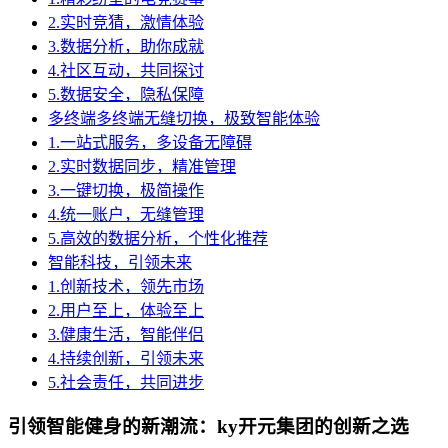
2.实时竞猜，激情体验
3.数据分析，助你成就
4.社区互动，共同探讨
5.数据安全，隐私保障
多终端多终端无缝切换，极致智能体验
1.一站式服务，多设备无障碍
2.实时数据同步，精准管理
3.一键切换，极简操作
4.统一账户，无缝管理
5.高效的数据分析，个性化推荐
智能科技，引领未来
1.创新技术，领先市场
2.用户至上，体验至上
3.健康生活，智能伴侣
4.持续创新，引领未来
5.社会责任，共同进步
引领智能健身的新潮流：ky开元集团的创新之选