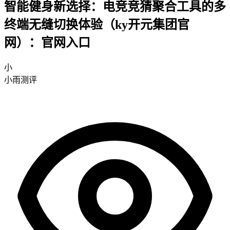
智能健身新选择：电竞竞猜聚合工具的多
终端无缝切换体验（ky开元集团官
网）：官网入口
小
小雨测评