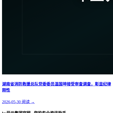
湖南省消防救援总队党委委员温国坤接受审查调查，彰显纪律
刚性
2026-05-30
阅读
→