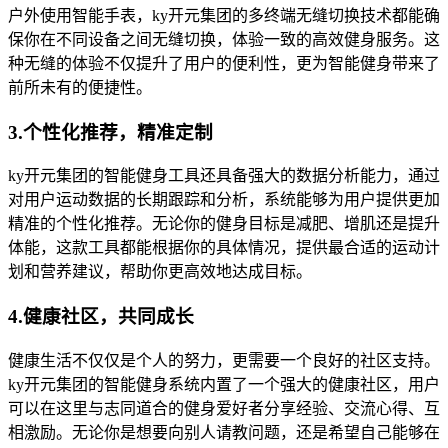
户外使用智能手表，ky开元集团的多终端无缝切换技术都能确
保你在不同设备之间无缝切换，体验一致的高效健身服务。这
种无缝的体验不仅提升了用户的便利性，更为智能健身带来了
前所未有的便捷性。
3.个性化推荐，精准定制
ky开元集团的智能健身工具还具备强大的数据分析能力，通过
对用户运动数据的长期跟踪和分析，系统能够为用户提供更加
精准的个性化推荐。无论你的健身目标是减肥、增肌还是提升
体能，这款工具都能根据你的具体情况，提供最合适的运动计
划和营养建议，帮助你更高效地达成目标。
4.健康社区，共同成长
健康生活不仅仅是个人的努力，更需要一个良好的社区支持。
ky开元集团的智能健身系统内置了一个强大的健康社区，用户
可以在这里与志同道合的健身爱好者分享经验、交流心得、互
相激励。无论你是想要向别人请教问题，还是希望自己能够在