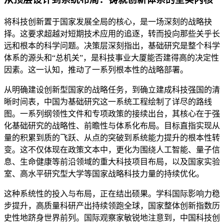
将科技创新置于国家发展全局的核心，是一场深刻的战略抉
择。这要求超越对短期技术应用的追逐，转而投向那些关乎长
远和根本的科学问题。决策层深刻指出，基础研究是整个科学
体系的源头和“总机关”，是科技事业大厦能否建得高的决定性
因素。这一认知，推动了一系列根本性的战略部署。
从明确建设创新型国家的战略任务，到确立建成科技强国的清
晰时间表，中国为基础研究这一系统工程绘制了详尽的路线
图。一系列纲领性文件和专项政策的接续出台，其核心在于强
化基础研究的战略性、前瞻性与体系化布局。目标直指实现从
量的积累到质的飞跃、从点的突破到系统能力提升的根本性转
变。这不仅体现在政策文本中，更化为围绕人工智能、量子信
息、生命健康等前沿领域的重大科技项目布局，以及国家实验
室、高水平研究型大学等国家战略科技力量的持续优化。
这种系统性的投入与布局，正在结出硕果。学科国际影响力稳
步提升，高质量科研产出持续领跑全球，国家整体创新指数历
史性地跻身世界前列。国际观察家敏锐地注意到，中国科技创