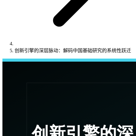
创新引擎的深层脉动：解码中国基础研究的系统性跃迁