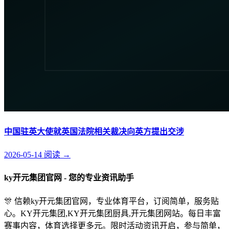
中国驻英大使就英国法院相关裁决向英方提出交涉
2026-05-14
阅读
→
ky开元集团官网 - 您的专业资讯助手
🎊 信赖ky开元集团官网，专业体育平台，订阅简单，服务贴
心。KY开元集团,KY开元集团厨具,开元集团网站。每日丰富
赛事内容，体育选择更多元。限时活动资讯开启，参与简单，