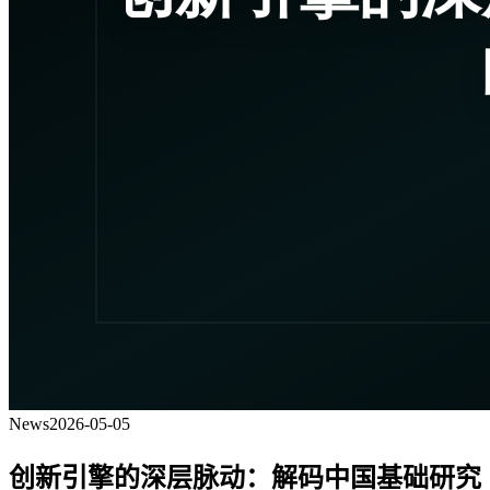
News
2026-05-05
创新引擎的深层脉动：解码中国基础研究