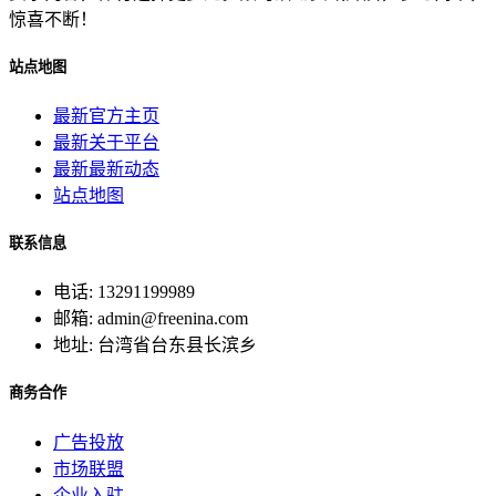
惊喜不断！
站点地图
最新官方主页
最新关于平台
最新最新动态
站点地图
联系信息
电话: 13291199989
邮箱: admin@freenina.com
地址: 台湾省台东县长滨乡
商务合作
广告投放
市场联盟
企业入驻