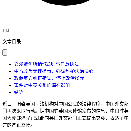
143
文章目录
交涉聚焦所谓“裁决”与任意执法
中方驳斥无理指责，强调维护法治决心
敦促英方纠正错误，停止政治操弄
事件对中英关系的潜在影响
结语
近日，围绕英国司法机构对中国公民的法律程序，中国外交部
门再次采取行动。据中国驻英国大使馆发布的信息，中国驻英
国大使郑泽光已就此向英国外交部门正式提出交涉，表达了中
方的严正立场。