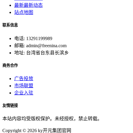
最新最新动态
站点地图
联系信息
电话: 13291199989
邮箱: admin@freenina.com
地址: 台湾省台东县长滨乡
商务合作
广告投放
市场联盟
企业入驻
友情链接
本站内容均受版权保护。未经授权，禁止转载。
Copyright © 2026 ky开元集团官网