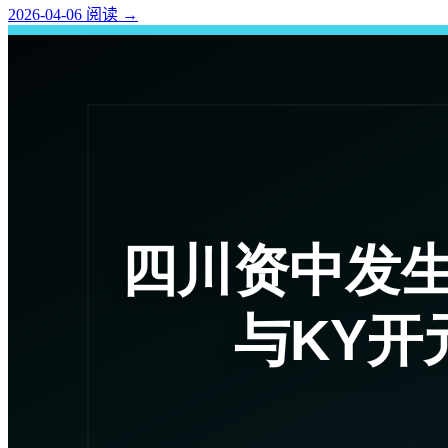
2026-04-06
阅读
→