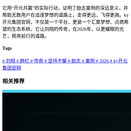
它用“开元共赢”的实际行动，证明了励志案例的深远意义，并
帮助无数用户在追逐梦想的道路上，走得更远，飞得更高。ky
开元集团官网，不仅是一个平台，更是一个汇聚梦想、点燃希
望的生态系统，它让刘翔的传奇，在2026年，以更耀眼的光
芒，照亮前行的道路。
Tags
# 刘翔
# 跨栏
# 传奇
# 坚持不懈
# 励志
# 案例
# 2026
# ky开元
集团官网
相关推荐