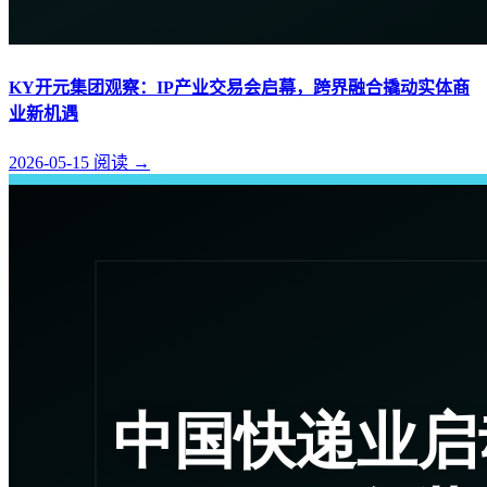
KY开元集团观察：IP产业交易会启幕，跨界融合撬动实体商
业新机遇
2026-05-15
阅读
→