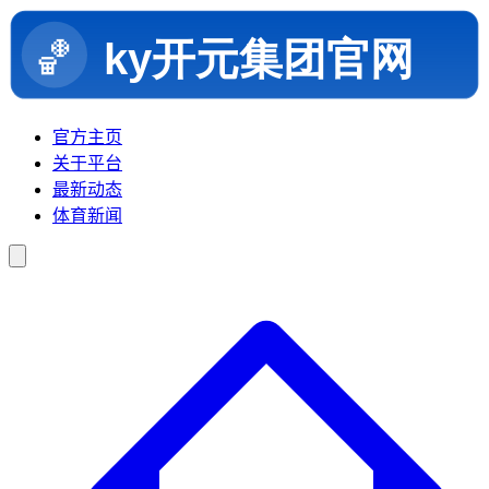
官方主页
关于平台
最新动态
体育新闻