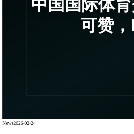
News
2026-02-24