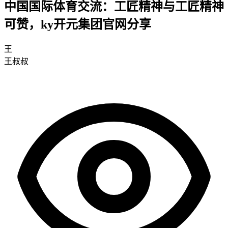
中国国际体育交流：工匠精神与工匠精神
可赞，ky开元集团官网分享
王
王叔叔