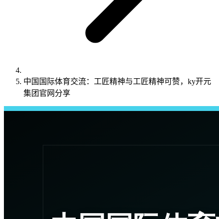
中国国际体育交流：工匠精神与工匠精神可赞，ky开元
集团官网分享