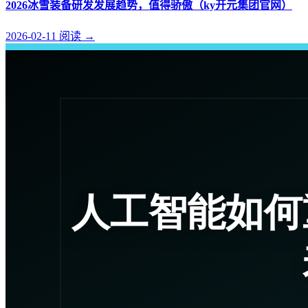
2026冰雪装备研发发展趋势，值得骄傲（ky开元集团官网）
2026-02-11
阅读
→