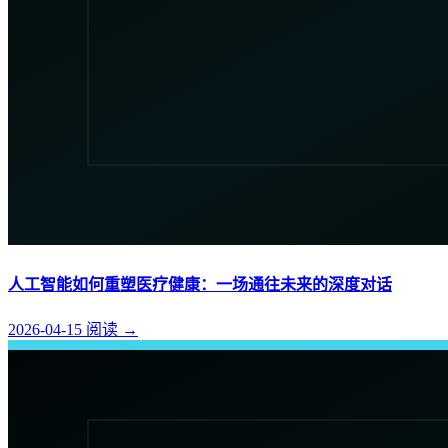
人工智能如何重塑医疗健康：一场通往未来的深度对话
2026-04-15
阅读
→