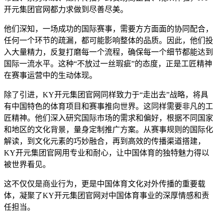
开元集团官网都力求做到尽善尽美。
他们深知，一场成功的国际赛事，需要方方面面的协同配合，
任何一个环节的疏漏，都可能影响整体的品质。因此，他们投
入大量精力，反复打磨每一个流程，确保每一个细节都能达到
国际一流水平。这种“不放过一丝瑕疵”的态度，正是工匠精神
在赛事运营中的生动体现。
除了引进，KY开元集团官网同样致力于“走出去”战略，将具
有中国特色的体育项目和赛事推向世界。这同样需要非凡的工
匠精神。他们深入研究国际市场的需求和偏好，根据不同国家
和地区的文化背景，量身定制推广方案。从赛事规则的国际化
解读，到文化元素的巧妙融合，再到高效的传播渠道搭建，
KY开元集团官网用专业和耐心，让中国体育的独特魅力得以
被世界看见。
这不仅仅是商业行为，更是中国体育文化对外传播的重要载
体，凝聚了KY开元集团官网对中国体育事业的深厚情感和责
任担当。