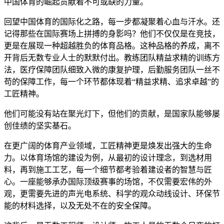
中国体育的崛起贡献着不可或缺的力量。
回望中国体育的国际化之路，每一步都凝聚着心血与汗水。还
记得那些在国际赛场上拼搏的身影吗？他们不仅仅是在竞技，
更是在展现一种超越胜负的体育品格。这种品格的养成，离不
开背后无数专业人士的默默付出。教练团队精益求精的训练方
法，医疗保障团队细致入微的康复护理，后勤服务团队一丝不
苟的保障工作，每一个环节都体现着“精益求精、追求卓越”的
工匠精神。
他们可能没有站在聚光灯下，但他们的贡献，是国家队能够屡
创佳绩的坚实基石。
在更广阔的体育产业领域，工匠精神更是焕发出强大的生命
力。以体育场馆的建设为例，从最初的设计理念，到选材用
料，再到施工工艺，每一个细节都考验着建设者的智慧与匠
心。一座能够承办国际顶级赛事的场馆，不仅需要宏伟的外
观，更需要先进的声光电系统、科学的观众动线设计、环保节
能的材料选择，以及无处不在的安全保障。