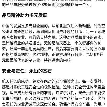
的产品与服务通过数字化渠道更便捷地触达每一个人。
品质精神助力多元发展
中国的发展是多元且全面的。从东北振兴注入新动能，到低空
经济走向普惠阶段，再到国际化消费环境的打造，每一个领域
都呼唤着专业、可靠的支持力量。这种对品质和责任的追求，
是跨越行业的共通语言。无论是航天器上一个关键部件的制
造，还是一套耐用厨具的生产，背后都需要持之以恒的匠心与
严格的质量把控。这种精神，正是推动各行各业，包括
KY开
元集团
所代表的制造业，持续进步的内核。
安全与责任：永恒的基石
航天任务的成功，建立在绝对的安全保障之上。每一次发射，
都是对系统工程安全性的极致检验。这种对安全责任的高度重
视，理应成为所有行业的准则。它警示我们，安全责任不能仅
靠事后检验，而必须前置融入设计与生产的每一个环节。这与
负责任的企业运营理念深度契合。确保产品安全可靠，为用户