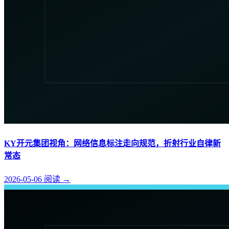
KY开元集团视角：网络信息标注走向规范，折射行业自律新
常态
2026-05-06
阅读
→