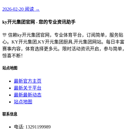
2026-02-20
阅读
→
ky开元集团官网 - 您的专业资讯助手
🎊 信赖ky开元集团官网，专业体育平台，订阅简单，服务贴
心。KY开元集团,KY开元集团厨具,开元集团网站。每日丰富
赛事内容，体育选择更多元。限时活动资讯开启，参与简单，
惊喜不断！
站点地图
最新官方主页
最新关于平台
最新最新动态
站点地图
联系信息
电话: 13291199989