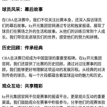
球员风采：幕后故事
在CBA总决赛中，我们不仅关注比赛本身，还深入探访球员
们的幕后故事。ky开元集团官网通过专访和独家报道，展现了
球员们在赛场之外的生活和故事。从他们的训练日常到个人成
长，我们带您走进球员们的世界，感受他们的努力和拼搏。
历史回顾：传承经典
CBA总决赛已经成为中国篮球的重要里程碑。在ky开元集团
官网，我们还提供了比赛的历史回顾，通过对过往赛事的回
顾，我们能够更好地理解这项运动的发展历程。从经典的对决
到传奇的球员，每一个片段都蕴含着篮球运动的魅力和历史。
观众互动：共享精彩
ky开元集团官网不仅是赛事的报道平台，更是观众互动的重要
渠道。我们鼓励观众在赛事中积极参与，分享他们的观赛体验