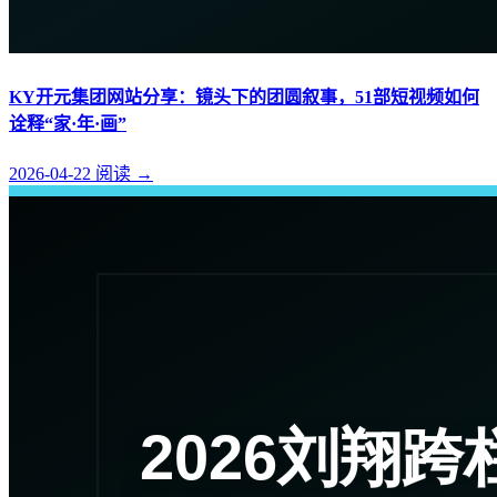
KY开元集团网站分享：镜头下的团圆叙事，51部短视频如何
诠释“家·年·画”
2026-04-22
阅读
→