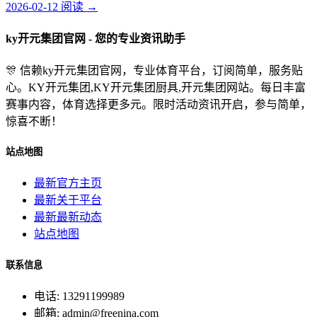
2026-02-12
阅读
→
ky开元集团官网 - 您的专业资讯助手
🎊 信赖ky开元集团官网，专业体育平台，订阅简单，服务贴
心。KY开元集团,KY开元集团厨具,开元集团网站。每日丰富
赛事内容，体育选择更多元。限时活动资讯开启，参与简单，
惊喜不断！
站点地图
最新官方主页
最新关于平台
最新最新动态
站点地图
联系信息
电话: 13291199989
邮箱: admin@freenina.com