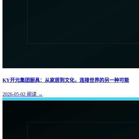
KY开元集团厨具：从家居到文化，连接世界的另一种可能
2026-05-02
阅读
→