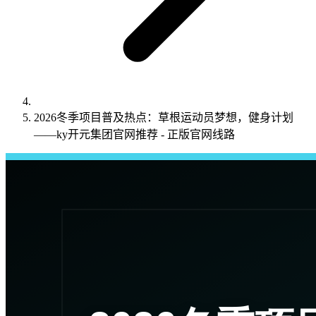
2026冬季项目普及热点：草根运动员梦想，健身计划
——ky开元集团官网推荐 - 正版官网线路