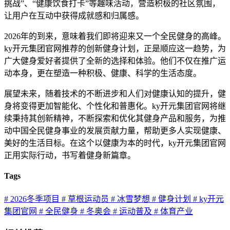
挑战”、“健康饮食打卡”等趣味活动，营造积极的社区氛围，
让用户在互动中获得成就感和归属感。
2026年的到来，意味着我们即将迎来又一个全民健身的高峰。
ky开元集团官网推荐的创新健身计划，正是顺应这一趋势，为
广大健身爱好者提供了全新的选择和体验。他们不仅在推广运
动本身，更在塑造一种积极、健康、科学的生活态度。
展望未来，随着技术的不断进步和人们对健康认知的提升，健
身将变得更加智能化、个性化和普惠化。ky开元集团官网将继
续秉持其创新精神，不断探索和优化其健身产品和服务，为推
动中国全民健身事业的发展贡献力量，帮助更多人实现健康、
美好的生活目标。在这个以健康为本的时代，ky开元集团官网
正用实际行动，书写着健身新篇章。
Tags
# 2026冬季项目
# 草根运动员
# 冰雪梦想
# 健身计划
# ky开元
集团官网
# 全民健身
# 冬奥会
# 运动普及
# 体育产业