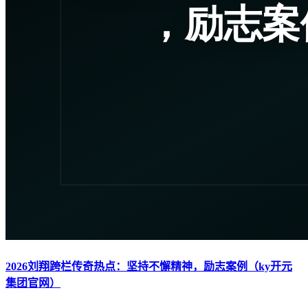
2026刘翔跨栏传奇热点：坚持不懈精神，励志案例（ky开元
集团官网）