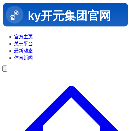
官方主页
关于平台
最新动态
体育新闻