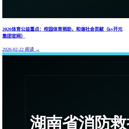
2026体育公益重点：校园体育捐助，和谐社会贡献（ky开元
集团官网）
2026-02-22
阅读
→