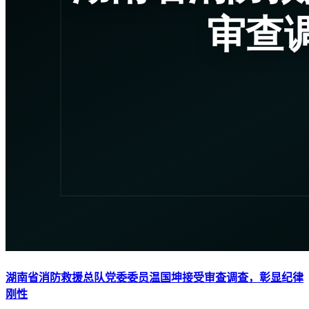
湖南省消防救援总队党委委员温国坤接受审查调查，彰显纪律
刚性