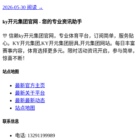
2026-05-30
阅读
→
ky开元集团官网 - 您的专业资讯助手
🎊 信赖ky开元集团官网，专业体育平台，订阅简单，服务贴
心。KY开元集团,KY开元集团厨具,开元集团网站。每日丰富
赛事内容，体育选择更多元。限时活动资讯开启，参与简单，
惊喜不断！
站点地图
最新官方主页
最新关于平台
最新最新动态
站点地图
联系信息
电话: 13291199989