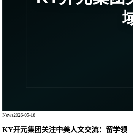
News
2026-05-18
KY开元集团关注中美人文交流：留学领