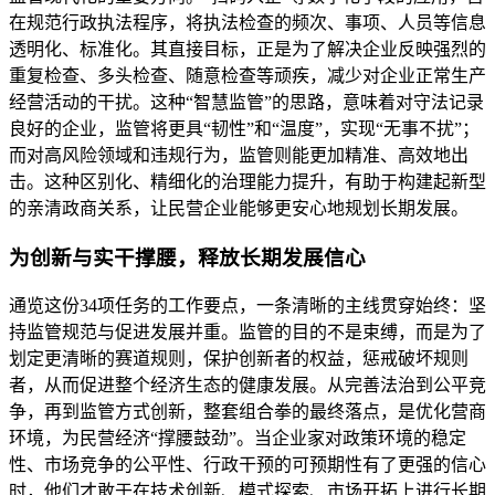
在规范行政执法程序，将执法检查的频次、事项、人员等信息
透明化、标准化。其直接目标，正是为了解决企业反映强烈的
重复检查、多头检查、随意检查等顽疾，减少对企业正常生产
经营活动的干扰。这种“智慧监管”的思路，意味着对守法记录
良好的企业，监管将更具“韧性”和“温度”，实现“无事不扰”；
而对高风险领域和违规行为，监管则能更加精准、高效地出
击。这种区别化、精细化的治理能力提升，有助于构建起新型
的亲清政商关系，让民营企业能够更安心地规划长期发展。
为创新与实干撑腰，释放长期发展信心
通览这份34项任务的工作要点，一条清晰的主线贯穿始终：坚
持监管规范与促进发展并重。监管的目的不是束缚，而是为了
划定更清晰的赛道规则，保护创新者的权益，惩戒破坏规则
者，从而促进整个经济生态的健康发展。从完善法治到公平竞
争，再到监管方式创新，整套组合拳的最终落点，是优化营商
环境，为民营经济“撑腰鼓劲”。当企业家对政策环境的稳定
性、市场竞争的公平性、行政干预的可预期性有了更强的信心
时，他们才敢于在技术创新、模式探索、市场开拓上进行长期