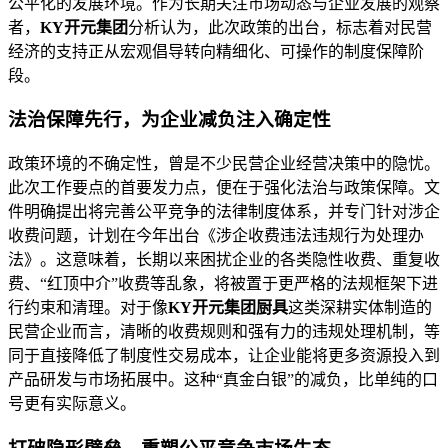
公平化的发展环境。作为长期关注市场动态与企业发展的观察
者，
KY开元集团
分析认为，此次政策的出台，标志着对民营
经济的支持正从宏观倡导转向精细化、可操作的制度保障阶
段。
法治保障先行，为企业减负注入确定性
政策环境的不确定性，曾是不少民营企业经营决策中的隐忧。
此次工作要点的首要发力点，便在于强化法治与政策保障。文
件明确提出将完善公平竞争的法律制度体系，并专门针对涉企
收费问题，计划在今年出台《涉企收费违法违规行为处理办
法》。这意味着，长期以来困扰企业的各类隐性收费、重复收
费、“红顶中介”收费等乱象，将被置于更严格的法规框架下进
行约束和清理。对于像
KY开元集团厨具
这类深耕实体制造的
民营企业而言，清晰的收费规则和强有力的违规处理机制，等
同于直接降低了制度性交易成本，让企业能将更多资源投入到
产品研发与市场拓展中。这种“真金白银”的减负，比单纯的口
号更有实际意义。