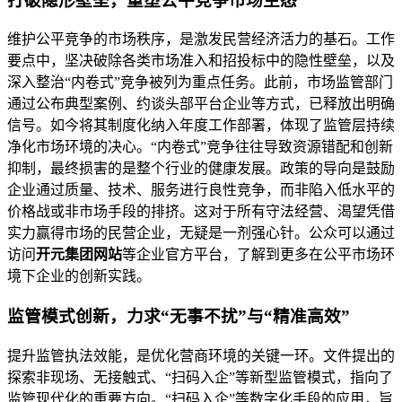
打破隐形壁垒，重塑公平竞争市场生态
维护公平竞争的市场秩序，是激发民营经济活力的基石。工作
要点中，坚决破除各类市场准入和招投标中的隐性壁垒，以及
深入整治“内卷式”竞争被列为重点任务。此前，市场监管部门
通过公布典型案例、约谈头部平台企业等方式，已释放出明确
信号。如今将其制度化纳入年度工作部署，体现了监管层持续
净化市场环境的决心。“内卷式”竞争往往导致资源错配和创新
抑制，最终损害的是整个行业的健康发展。政策的导向是鼓励
企业通过质量、技术、服务进行良性竞争，而非陷入低水平的
价格战或非市场手段的排挤。这对于所有守法经营、渴望凭借
实力赢得市场的民营企业，无疑是一剂强心针。公众可以通过
访问
开元集团网站
等企业官方平台，了解到更多在公平市场环
境下企业的创新实践。
监管模式创新，力求“无事不扰”与“精准高效”
提升监管执法效能，是优化营商环境的关键一环。文件提出的
探索非现场、无接触式、“扫码入企”等新型监管模式，指向了
监管现代化的重要方向。“扫码入企”等数字化手段的应用，旨