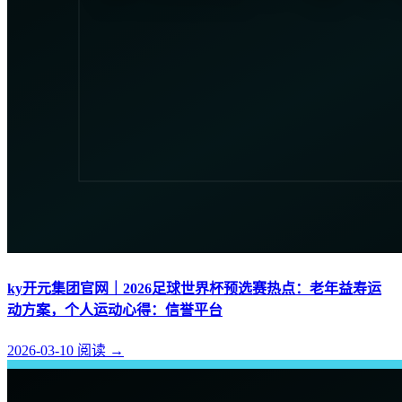
ky开元集团官网｜2026足球世界杯预选赛热点：老年益寿运
动方案，个人运动心得：信誉平台
2026-03-10
阅读
→