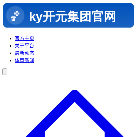
官方主页
关于平台
最新动态
体育新闻