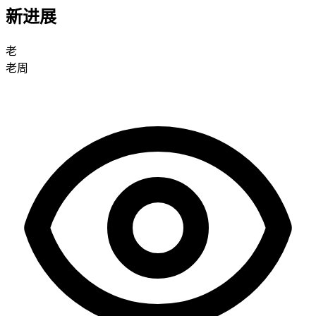
新进展
老
老周