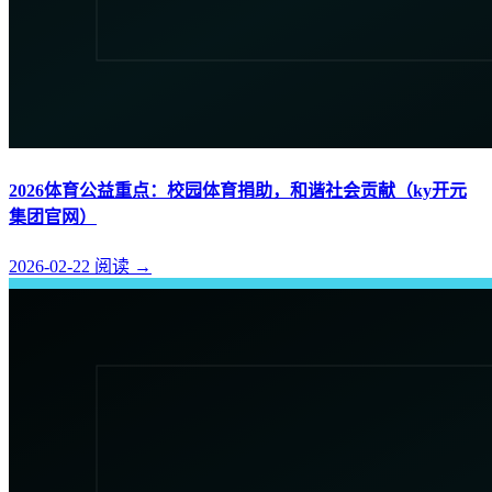
2026体育公益重点：校园体育捐助，和谐社会贡献（ky开元
集团官网）
2026-02-22
阅读
→