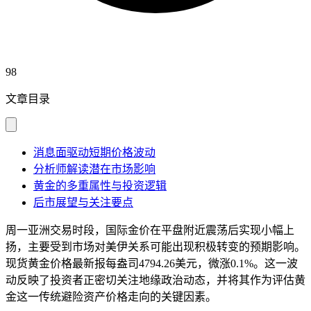
98
文章目录
消息面驱动短期价格波动
分析师解读潜在市场影响
黄金的多重属性与投资逻辑
后市展望与关注要点
周一亚洲交易时段，国际金价在平盘附近震荡后实现小幅上
扬，主要受到市场对美伊关系可能出现积极转变的预期影响。
现货黄金价格最新报每盎司4794.26美元，微涨0.1%。这一波
动反映了投资者正密切关注地缘政治动态，并将其作为评估黄
金这一传统避险资产价格走向的关键因素。