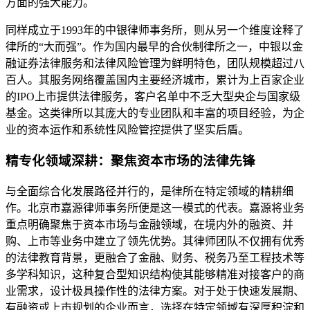
方面的强大能力。
同样成立于1993年的中银律师事务所，则从另一个维度诠释了
律所的“大而强”。作为国内最早的合伙制律所之一，中银以金
融证券法律服务和法律风险管理为鲜明特色，团队规模超过八
百人。其服务网络覆盖国内主要经济城市，累计为上百家企业
的IPO上市提供法律服务，客户名单中不乏大型央企与国家级
基金。这类律所以其庞大的专业团队和丰富的项目经验，为企
业的资本运作和系统性风险管控提供了坚实后盾。
精专化领域深耕：聚焦资本市场的法律先锋
与全面综合化发展路径并行的，是律所在特定领域的精耕细
作。北京市嘉源律师事务所便是这一模式的代表。嘉源将业务
重点明确聚焦于资本市场与金融领域，在境内外的融资、并
购、上市等业务中建立了领先优势。其律师团队不仅拥有优秀
的法律教育背景，更融合了金融、财务、税务乃至工程技术等
多学科知识，这种复合型知识结构使其能够精准对接客户的商
业需求，设计极具操作性的法律方案。对于处于快速发展期、
有融资或上市规划的企业而言，选择在特定领域有深厚积淀和