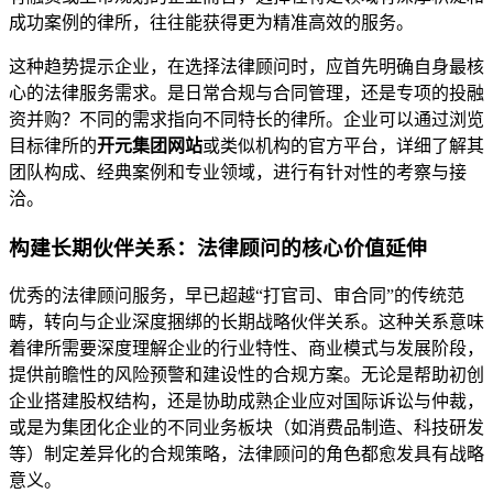
成功案例的律所，往往能获得更为精准高效的服务。
这种趋势提示企业，在选择法律顾问时，应首先明确自身最核
心的法律服务需求。是日常合规与合同管理，还是专项的投融
资并购？不同的需求指向不同特长的律所。企业可以通过浏览
目标律所的
开元集团网站
或类似机构的官方平台，详细了解其
团队构成、经典案例和专业领域，进行有针对性的考察与接
洽。
构建长期伙伴关系：法律顾问的核心价值延伸
优秀的法律顾问服务，早已超越“打官司、审合同”的传统范
畴，转向与企业深度捆绑的长期战略伙伴关系。这种关系意味
着律所需要深度理解企业的行业特性、商业模式与发展阶段，
提供前瞻性的风险预警和建设性的合规方案。无论是帮助初创
企业搭建股权结构，还是协助成熟企业应对国际诉讼与仲裁，
或是为集团化企业的不同业务板块（如消费品制造、科技研发
等）制定差异化的合规策略，法律顾问的角色都愈发具有战略
意义。