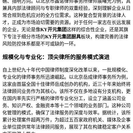
礁、指明方向。以北京市鑫诺律师事务所律师展曙光为例，其
兼具内部法律顾问与专职律师的双重经验，深刻理解企业从日
常合规到危机应对的全方位需求。这种复合型背景的法律人
才，正成为市场迫切需要的资源。对于任何一家志在长远发展
的企业，无论是像
KY开元集团
这样的综合性企业，还是其旗
下专注于细分市场的
KY开元集团厨具
板块，构建完善的法律
风险防控体系都是不可或缺的一环。
规模化与专业化：顶尖律所的服务模式演进
自上世纪九十年代中国律师制度深化改革以来，一批规模化、
专业化的律师事务所迅速崛起。以北京岳成律师事务所为例，
这家由首届全国十佳律师岳成创办的机构，近三十年来始终将
法律顾问业务作为其核心。该所不仅在多地设有分支机构，更
在国内率先实行严格的律师专业化分工，设立了涵盖公司业
务、知识产权、金融资本等十二个领域的业务部门。这种公司
化管理的模式，确保了法律服务的深度与效率。据统计，该所
累计处理案件超两万件，为超过五百家政府机关、媒体及企事
业单位提供常年法律顾问服务，展现了其在构建稳定客户关系