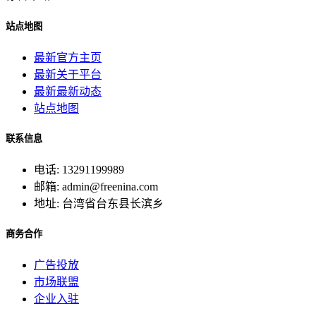
站点地图
最新官方主页
最新关于平台
最新最新动态
站点地图
联系信息
电话: 13291199989
邮箱: admin@freenina.com
地址: 台湾省台东县长滨乡
商务合作
广告投放
市场联盟
企业入驻