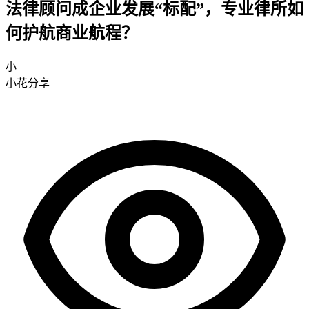
法律顾问成企业发展“标配”，专业律所如
何护航商业航程？
小
小花分享