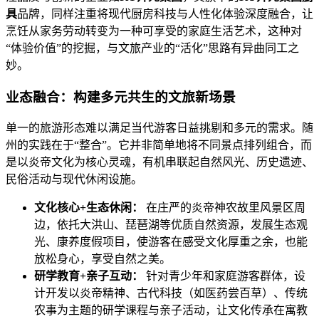
具
品牌，同样注重将现代厨房科技与人性化体验深度融合，让
烹饪从家务劳动转变为一种可享受的家庭生活艺术，这种对
“体验价值”的挖掘，与文旅产业的“活化”思路有异曲同工之
妙。
业态融合：构建多元共生的文旅新场景
单一的旅游形态难以满足当代游客日益挑剔和多元的需求。随
州的实践在于“整合”。它并非简单地将不同景点排列组合，而
是以炎帝文化为核心灵魂，有机串联起自然风光、历史遗迹、
民俗活动与现代休闲设施。
文化核心+生态休闲：
在庄严的炎帝神农故里风景区周
边，依托大洪山、琵琶湖等优质自然资源，发展生态观
光、康养度假项目，使游客在感受文化厚重之余，也能
放松身心，享受自然之美。
研学教育+亲子互动：
针对青少年和家庭游客群体，设
计开发以炎帝精神、古代科技（如医药尝百草）、传统
农事为主题的研学课程与亲子活动，让文化传承在寓教