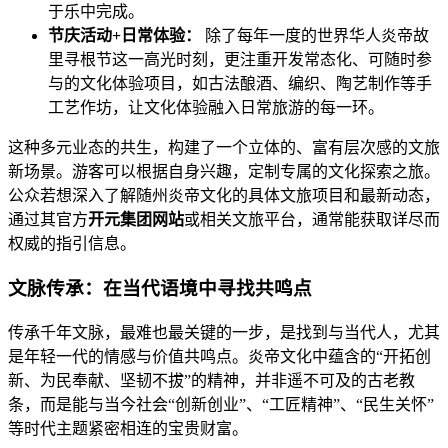
于乐中完成。
节庆活动+日常体验：
除了每年一度的世界华人炎帝故
里寻根节这一高光时刻，更注重开发常态化、可随时参
与的文化体验项目，如古法酿酒、编织、陶艺制作等手
工艺作坊，让文化体验融入日常旅游的每一环。
这种多元业态的共生，构建了一个立体的、富有层次感的文旅
新场景。游客可以根据自身兴趣，定制专属的文化探索之旅。
公众若想深入了解随州炎帝文化的具体文旅项目和最新动态，
通过其官方
开元集团网站
或相关文旅平台，通常能获取详尽而
权威的指引信息。
文脉传承：在当代语境中寻找共鸣点
传承千年文脉，最难也最关键的一步，是找到与当代人，尤其
是年轻一代的情感与价值共鸣点。炎帝文化中蕴含的“开拓创
新、为民奉献、坚韧不拔”的精神，并非遥不可及的古老教
条，而是能与当今社会“创新创业”、“工匠精神”、“民生关怀”
等时代主题紧密相连的宝贵财富。