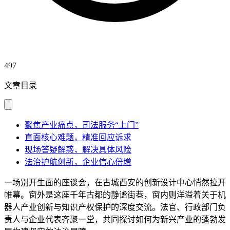
497
文章目录
聚焦产业痛点，司法服务“上门”
直面核心难题，精准回应诉求
现场答疑解惑，解决具体风险
法治护航创新，企业信心倍增
一场别开生面的座谈会，在古城西安的创新设计中心悄然拉开
帷幕。窗外是这座千年古都的静谧街巷，窗内则洋溢着关于机
器人产业创新与知识产权保护的深度交流。法官、行政部门负
责人与企业代表齐聚一堂，共同探讨如何为新兴产业的蓬勃发