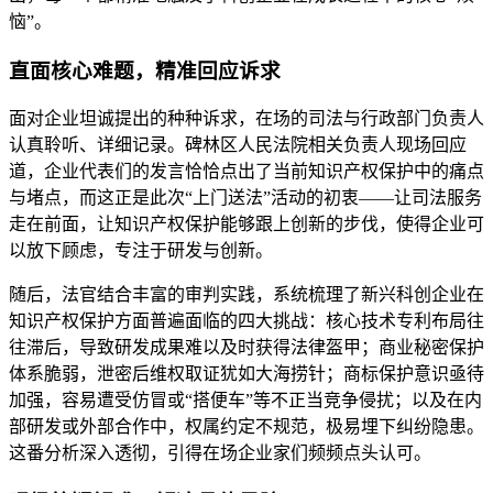
恼”。
直面核心难题，精准回应诉求
面对企业坦诚提出的种种诉求，在场的司法与行政部门负责人
认真聆听、详细记录。碑林区人民法院相关负责人现场回应
道，企业代表们的发言恰恰点出了当前知识产权保护中的痛点
与堵点，而这正是此次“上门送法”活动的初衷——让司法服务
走在前面，让知识产权保护能够跟上创新的步伐，使得企业可
以放下顾虑，专注于研发与创新。
随后，法官结合丰富的审判实践，系统梳理了新兴科创企业在
知识产权保护方面普遍面临的四大挑战：核心技术专利布局往
往滞后，导致研发成果难以及时获得法律盔甲；商业秘密保护
体系脆弱，泄密后维权取证犹如大海捞针；商标保护意识亟待
加强，容易遭受仿冒或“搭便车”等不正当竞争侵扰；以及在内
部研发或外部合作中，权属约定不规范，极易埋下纠纷隐患。
这番分析深入透彻，引得在场企业家们频频点头认可。