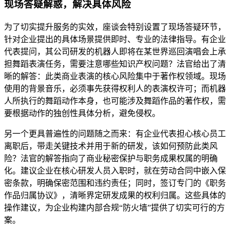
现场答疑解惑，解决具体风险
为了切实提升服务的实效，座谈会特别设置了现场答疑环节，
针对企业提出的具体场景提供即时、专业的法律指导。有企业
代表提问，其公司研发的机器人即将在某世界巡回演唱会上承
担舞蹈表演任务，需要注意哪些知识产权问题？法官给出了清
晰的解答：此类商业表演的核心风险集中于著作权领域。现场
使用的背景音乐，必须事先获得权利人的表演权许可；而机器
人所执行的舞蹈动作本身，也可能涉及舞蹈作品的著作权，需
要根据动作的独创性具体分析，避免侵权。
另一个更具普遍性的问题随之而来：有企业代表担心核心员工
离职后，带走关键技术并用于新的研发，该如何预防此类风
险？法官的解答指向了商业秘密保护与职务成果权属的明确
化。建议企业在核心研发人员入职时，就在劳动合同中嵌入保
密条款，明确保密范围和违约责任；同时，签订专门的《职务
作品归属协议》，清晰界定研发成果的权利归属。这些具体的
操作建议，为企业构建内部合规“防火墙”提供了切实可行的方
案。