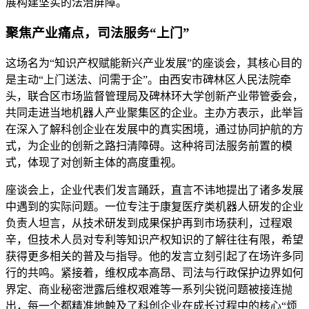
展构建坚实的法治屏障。
聚焦产业痛点，司法服务“上门”
这场名为“知识产权赋能新兴产业发展”的座谈会，其核心目的
是主动“上门送法、问需于企”。由西安市碑林区人民法院牵
头，联合区市场监督管理局及碑林环大学创新产业带管委会，
共同走进当地机器人产业聚集区的企业。主办方表示，此举旨
在深入了解科创企业在发展中的真实困境，通过协同护航的方
式，为企业的创新之路扫清障碍。这种将司法服务前置的模
式，体现了对创新主体的高度重视。
座谈会上，企业代表们发言踊跃，直言不讳地提出了诸多发展
中遇到的实际问题。一位专注于康复医疗类机器人研发的企业
负责人坦言，从技术研发到成果保护再到市场获利，过程艰
辛，但技术人员对专利等知识产权知识的了解往往有限，希望
获得更多相关的普及与指导。他的发言立刻引起了在场许多同
行的共鸣。紧接着，维权成本高昂、司法与行政保护边界如何
界定、商业秘密泄露后维权艰难等一系列尖锐问题被接连抛
出，每一个都精准地触及了科创企业在成长过程中的核心“烦