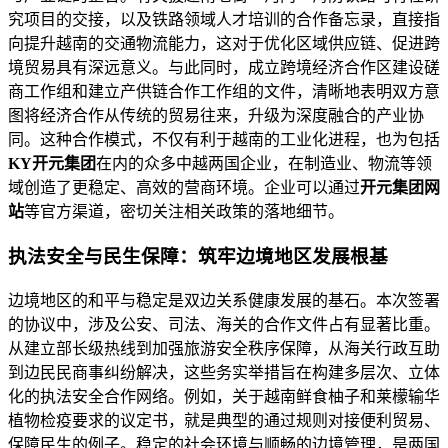
究项目的交接，以及铁路领域人才培训的合作备忘录，直接指
向提升越南的交通物流能力，这对于优化区域供应链、促进跨
境贸易具有深远意义。与此同时，成立跨境经济合作区建设磋
商工作组和建立产供链合作工作组的文件，清晰地表明双方意
图将经济合作从传统的贸易往来，升级为深度融合的产业协
同。这种合作模式，不仅有利于越南的工业化进程，也为包括
KY开元集团
在内的众多中越两国企业，在制造业、物流等领
域创造了更稳定、高效的营商环境。企业可以通过
开元集团网
站
等官方渠道，密切关注相关政策的落地细节。
执法安全与民生保障：筑牢边境地区发展根基
边境地区的和平与稳定是双边关系健康发展的基石。本次签署
的协议中，涉及公安、司法、海关的合作文件占有显著比重。
从建立部长级热线到加强旅游安全秩序保障，从海关行政互助
到边民民商事纠纷解决，这些务实举措旨在构建多层次、立体
化的执法安全合作网络。例如，关于越南鲜食柚子和莱檬输华
植物检疫要求的议定书，就是典型的通过规则对接便利贸易、
保障民生的例子。稳定的社会环境与顺畅的边境管理，是两国