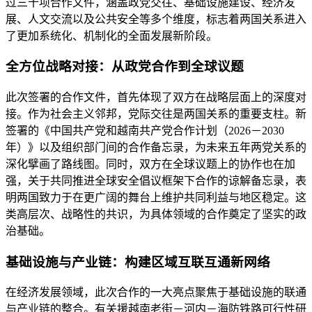
过三十项合作文件，涵盖政党交往、基础设施建设、经济发
展、人文交流以及公共安全等多个维度，标志着两国关系进入
了更加系统化、机制化的全面发展新阶段。
全方位战略对接：从政党合作到全球议题
此次签署的合作文件，首先体现了双方在战略层面上的深度对
接。作为社会主义邻邦，党际交往是两国关系的重要支柱。新
签署的《中国共产党和越南共产党合作计划（2026－2030
年）》以及组织部门间的合作备忘录，为未来五年两党关系的
深化擘画了路线图。同时，双方在全球议题上的协作也在加
强，关于共同推进全球安全倡议框架下合作的谅解备忘录，表
明两国致力于在更广阔的舞台上维护共同利益与地区稳定。这
类高层次、战略性的共识，为具体领域的合作奠定了坚实的政
治基础。
基础设施与产业链：构建区域互联互通新网络
在经济发展领域，此次合作的一大亮点聚焦于基础设施的联通
与产业链的整合。有关援越南老街－河内－海防铁路可行性研