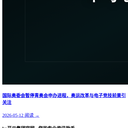
国际奥委会暂停青奥会申办进程，奥运改革与电子竞技前景引
关注
2026-05-12
阅读
→