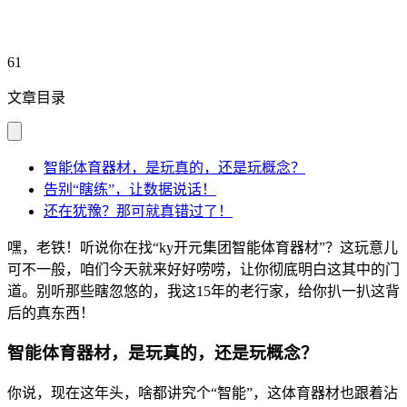
61
文章目录
智能体育器材，是玩真的，还是玩概念？
告别“瞎练”，让数据说话！
还在犹豫？那可就真错过了！
嘿，老铁！听说你在找“ky开元集团智能体育器材”？这玩意儿
可不一般，咱们今天就来好好唠唠，让你彻底明白这其中的门
道。别听那些瞎忽悠的，我这15年的老行家，给你扒一扒这背
后的真东西！
智能体育器材，是玩真的，还是玩概念？
你说，现在这年头，啥都讲究个“智能”，这体育器材也跟着沾