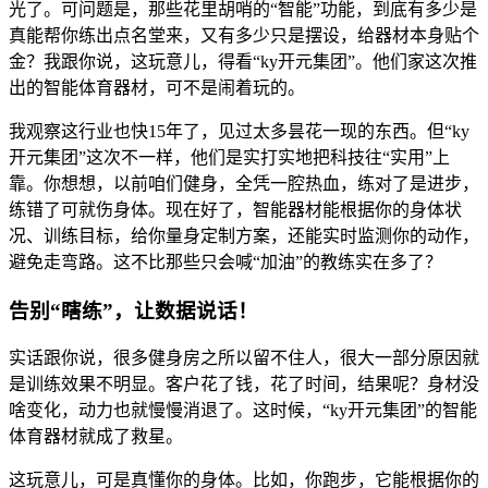
光了。可问题是，那些花里胡哨的“智能”功能，到底有多少是
真能帮你练出点名堂来，又有多少只是摆设，给器材本身贴个
金？我跟你说，这玩意儿，得看“ky开元集团”。他们家这次推
出的智能体育器材，可不是闹着玩的。
我观察这行业也快15年了，见过太多昙花一现的东西。但“ky
开元集团”这次不一样，他们是实打实地把科技往“实用”上
靠。你想想，以前咱们健身，全凭一腔热血，练对了是进步，
练错了可就伤身体。现在好了，智能器材能根据你的身体状
况、训练目标，给你量身定制方案，还能实时监测你的动作，
避免走弯路。这不比那些只会喊“加油”的教练实在多了？
告别“瞎练”，让数据说话！
实话跟你说，很多健身房之所以留不住人，很大一部分原因就
是训练效果不明显。客户花了钱，花了时间，结果呢？身材没
啥变化，动力也就慢慢消退了。这时候，“ky开元集团”的智能
体育器材就成了救星。
这玩意儿，可是真懂你的身体。比如，你跑步，它能根据你的