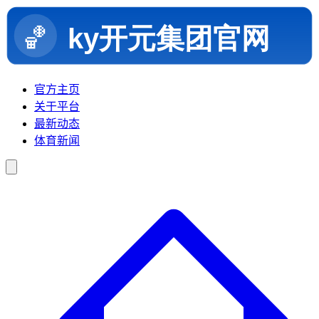
官方主页
关于平台
最新动态
体育新闻