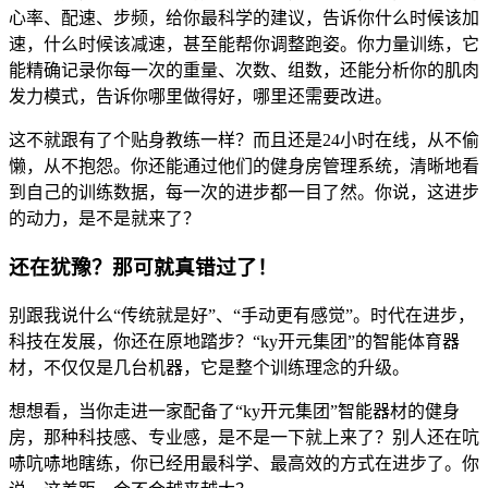
心率、配速、步频，给你最科学的建议，告诉你什么时候该加
速，什么时候该减速，甚至能帮你调整跑姿。你力量训练，它
能精确记录你每一次的重量、次数、组数，还能分析你的肌肉
发力模式，告诉你哪里做得好，哪里还需要改进。
这不就跟有了个贴身教练一样？而且还是24小时在线，从不偷
懒，从不抱怨。你还能通过他们的健身房管理系统，清晰地看
到自己的训练数据，每一次的进步都一目了然。你说，这进步
的动力，是不是就来了？
还在犹豫？那可就真错过了！
别跟我说什么“传统就是好”、“手动更有感觉”。时代在进步，
科技在发展，你还在原地踏步？“ky开元集团”的智能体育器
材，不仅仅是几台机器，它是整个训练理念的升级。
想想看，当你走进一家配备了“ky开元集团”智能器材的健身
房，那种科技感、专业感，是不是一下就上来了？别人还在吭
哧吭哧地瞎练，你已经用最科学、最高效的方式在进步了。你