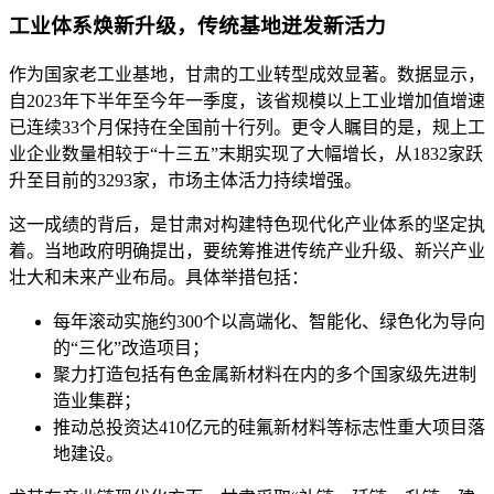
工业体系焕新升级，传统基地迸发新活力
作为国家老工业基地，甘肃的工业转型成效显著。数据显示，
自2023年下半年至今年一季度，该省规模以上工业增加值增速
已连续33个月保持在全国前十行列。更令人瞩目的是，规上工
业企业数量相较于“十三五”末期实现了大幅增长，从1832家跃
升至目前的3293家，市场主体活力持续增强。
这一成绩的背后，是甘肃对构建特色现代化产业体系的坚定执
着。当地政府明确提出，要统筹推进传统产业升级、新兴产业
壮大和未来产业布局。具体举措包括：
每年滚动实施约300个以高端化、智能化、绿色化为导向
的“三化”改造项目；
聚力打造包括有色金属新材料在内的多个国家级先进制
造业集群；
推动总投资达410亿元的硅氟新材料等标志性重大项目落
地建设。