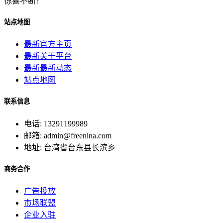
惊喜不断！
站点地图
最新官方主页
最新关于平台
最新最新动态
站点地图
联系信息
电话: 13291199989
邮箱: admin@freenina.com
地址: 台湾省台东县长滨乡
商务合作
广告投放
市场联盟
企业入驻