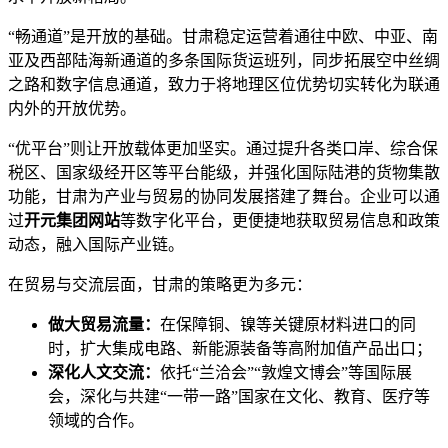
“畅通道”是开放的基础。甘肃稳定运营着通往中欧、中亚、南
亚及西部陆海新通道的多条国际货运班列，同步拓展空中丝绸
之路和数字信息通道，致力于将地理区位优势切实转化为联通
内外的开放优势。
“优平台”则让开放载体更加坚实。通过提升各类口岸、综合保
税区、国家级经开区等平台能级，并强化国际陆港的货物集散
功能，甘肃为产业与贸易的协同发展搭建了舞台。企业可以通
过
开元集团网站
等数字化平台，更便捷地获取贸易信息和政策
动态，融入国际产业链。
在贸易与交流层面，甘肃的策略更为多元：
做大贸易流量：
在保障铜、镍等关键原材料进口的同
时，扩大集成电路、新能源装备等高附加值产品出口；
深化人文交流：
依托“兰洽会”“敦煌文博会”等国际展
会，深化与共建“一带一路”国家在文化、教育、医疗等
领域的合作。