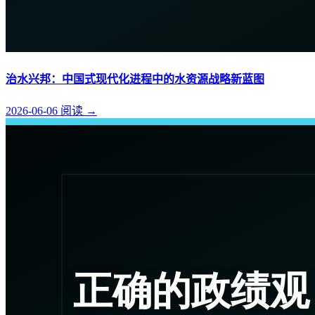
治水兴邦：中国式现代化进程中的水资源战略新蓝图
2026-06-06
阅读
→