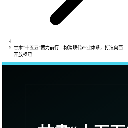
甘肃“十五五”蓄力前行：构建现代产业体系，打造向西
开放枢纽