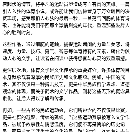
宕起伏的情节，将平凡的运动员塑造成有血有肉的英雄。一篇
引人入胜的体育小说，或许能让我们仿佛置身于万众瞩目的决
赛现场，感受那扣人心弦的最后一秒；一首荡气回肠的体育诗
歌，也许能将我们带回那个激情燃烧的年代，重温那些鼓舞人
心的胜利时刻。
这些作品，通过细腻的笔触，捕捉运动瞬间的力量与美感，将
速度、力量、技巧、勇气、智慧等体育特有的元素，转化为触
动人心的文字，让读者在阅读中获得感官与心灵的双重震撼。
更深层次地，体育文学是文化传承的重要媒介。许多体育项目
本身就承载着深厚的民族历史和文化底蕴。例如，中国的武
术，其不仅仅是一种搏击技艺，更是中华民族哲学思想、道德
观念的体现，而关于武术的文学作品，则将这些无形的概念具
象化，让后人得以了解和传承。
再如，一些古老的民族运动会，它们所包含的不仅仅是比赛，
更是社群的凝聚、传统的延续。当这些运动赛事被写入文学作
品，被赋予故事性与情感温度，它们便不再是简单的历史记
录，而是成为了活生生的文化符号，跨越时空，连接着过去与