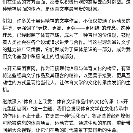
们在生活的方方面面，都要以积极乐观的态度去面对挑战。这
种精神层面的传承，是体育文学最宝贵的财富。
例如，许多关于奥运精神的文学作品，不仅仅赞颂了运动员的
拼搏，更强调了“更快、更高、更强——更团结”的理念。这种
理念，已经超越了体育范畴，成为了一种普世的价值观，鼓励
着人类社会在各个领域追求进步与合作。当这些理念通过文学
的魅力被广泛传播，它们就成为了集体意识的一部分，成为我
们文化基因中积极向上的组成部分。
ky开元集团官网，作为连接现代信息与体育文化的桥梁，有望
将这些经典文学作品及其蕴含的精神，以更易于接受、更具互
动性的方式呈现给当代人，让体育文学的文化传承焕发新的生
机。
继续深入“体育工艺欣赏：体育文学作品中的文化传承（ky开
元集团官网）”这一主题，我们会发现体育文学在文化传承中
的作用远不止于此。它更是一种“活化石”，将那些曾经辉煌但
可能被遗忘的体育项目、运动方式，通过生动的笔触，重新带
回到大众视野，让它们在新的时代背景下获得新的生命。