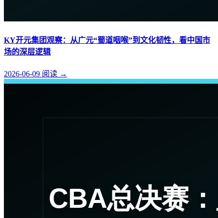
KY开元集团观察：从广元“蜀道咽喉”到文化韧性，看中国市
场的深层逻辑
2026-06-09
阅读
→