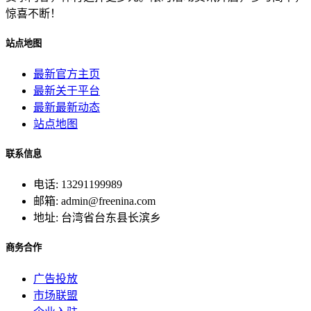
惊喜不断！
站点地图
最新官方主页
最新关于平台
最新最新动态
站点地图
联系信息
电话: 13291199989
邮箱: admin@freenina.com
地址: 台湾省台东县长滨乡
商务合作
广告投放
市场联盟